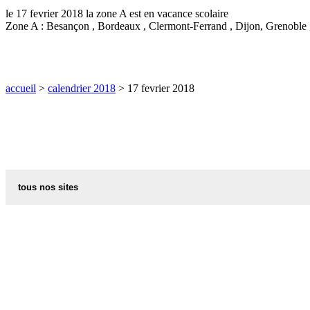
le 17 fevrier 2018 la zone A est en vacance scolaire
Zone A : Besançon , Bordeaux , Clermont-Ferrand , Dijon, Grenoble ,
accueil
>
calendrier 2018
> 17 fevrier 2018
tous nos sites
recettes d alsace les recettes alsaciennes traditionnelles
code postal des villes et villages en france
indicatif telephonique des pays
meteo des villes en france et dans le monde