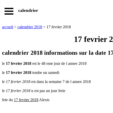
calendrier
accueil
calendrier
annuel
accueil
>
calendrier 2018
> 17 fevrier 2018
calendrier
jours
17 fevrier 
feries
calendrier
fetes
calendrier 2018 informations sur la date 1
calendrier
dates
le
17 fevrier 2018
est le 48 eme jour de l annee 2018
pratiques
le
17 fevrier 2018
tombe un samedi
jours
feries
le
17 fevrier 2018
est dans la semaine 7 de l annee 2018
fetes
et
le
17 fevrier 2018
n est pas un jour ferie
dates
pratiques
fete du
17 fevrier 2018
Alexis