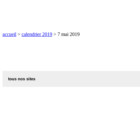
accueil
>
calendrier 2019
> 7 mai 2019
tous nos sites
recettes d alsace les recettes alsaciennes traditionnelles
code postal des villes et villages en france
indicatif telephonique des pays
meteo des villes en france et dans le monde