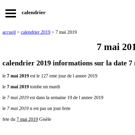
calendrier
accueil
calendrier
annuel
accueil
>
calendrier 2019
> 7 mai 2019
calendrier
jours
7 mai 201
feries
calendrier
fetes
calendrier 2019 informations sur la date 7
calendrier
dates
le
7 mai 2019
est le 127 eme jour de l annee 2019
pratiques
le
7 mai 2019
tombe un mardi
jours
feries
le
7 mai 2019
est dans la semaine 19 de l annee 2019
fetes
et
le
7 mai 2019
n est pas un jour ferie
dates
pratiques
fete du
7 mai 2019
Gisèle